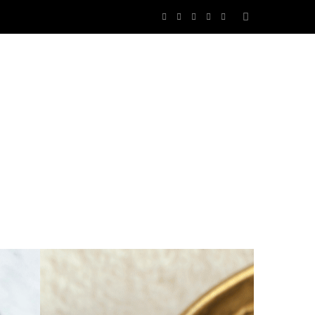
F
T
I
P
R
a
w
n
i
S
c
i
s
n
S
e
t
t
t
b
t
a
e
o
e
g
r
o
r
r
e
k
a
s
m
t