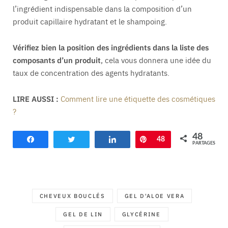
l’ingrédient indispensable dans la composition d’un
produit capillaire hydratant et le shampoing.
Vérifiez bien la position des ingrédients dans la liste des
composants d’un produit
, cela vous donnera une idée du
taux de concentration des agents hydratants.
LIRE AUSSI :
Comment lire une étiquette des cosmétiques
?
48
Partagez
Tweetez
Partagez
Enregistrer
48
PARTAGES
CHEVEUX BOUCLÉS
GEL D'ALOE VERA
GEL DE LIN
GLYCÉRINE