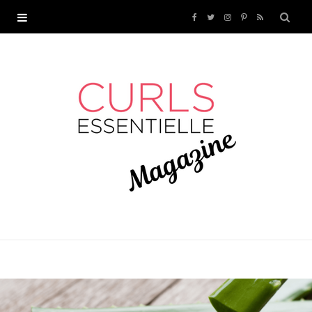
F
T
I
P
R
a
w
n
i
S
c
i
s
n
S
e
t
t
t
b
t
a
e
o
e
g
r
o
r
r
e
k
a
s
m
t