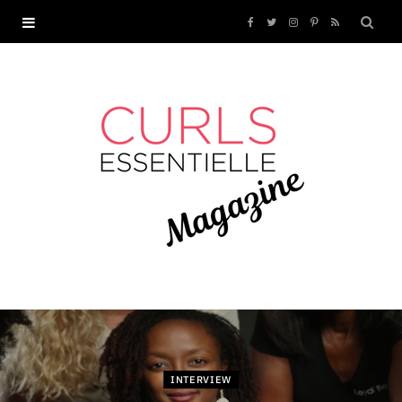
F
T
I
P
R
a
w
n
i
S
c
i
s
n
S
e
t
t
t
b
t
a
e
o
e
g
r
o
r
r
e
k
a
s
m
t
INTERVIEW