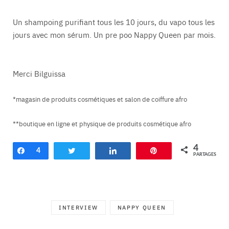
Un shampoing purifiant tous les 10 jours, du vapo tous les
jours avec mon sérum. Un pre poo Nappy Queen par mois.
Merci Bilguissa
*magasin de produits cosmétiques et salon de coiffure afro
**boutique en ligne et physique de produits cosmétique afro
4
Partagez
4
Tweetez
Partagez
Enregistrer
PARTAGES
INTERVIEW
NAPPY QUEEN